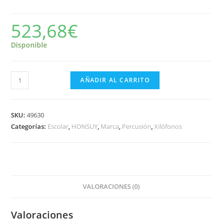
523,68
€
Disponible
XILÓFONO
AÑADIR AL CARRITO
SOPRANO
Do
a
SKU:
49630
Fa.
Categorías:
Escolar
,
HONSUY
,
Marca
,
Percusión
,
Xilófonos
Madera
Palosanto.
Cromático
cantidad
VALORACIONES (0)
Valoraciones