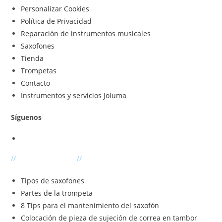
Personalizar Cookies
Política de Privacidad
Reparación de instrumentos musicales
Saxofones
Tienda
Trompetas
Contacto
Instrumentos y servicios Joluma
Síguenos
Se
abre
//
Últimas entradas
//
en
una
Tipos de saxofones
nueva
Partes de la trompeta
pestaña
8 Tips para el mantenimiento del saxofón
Colocación de pieza de sujeción de correa en tambor