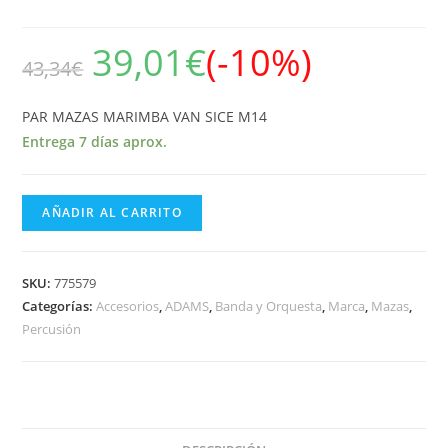
39,01
€
(-10%)
43,34
€
PAR MAZAS MARIMBA VAN SICE M14
Entrega 7 días aprox.
ADAMS
AÑADIR AL CARRITO
PAR
MAZAS
MARIMBA
SKU:
775579
VAN
Categorías:
Accesorios
,
ADAMS
,
Banda y Orquesta
,
Marca
,
Mazas
,
Percusión
SICE
M14
cantidad