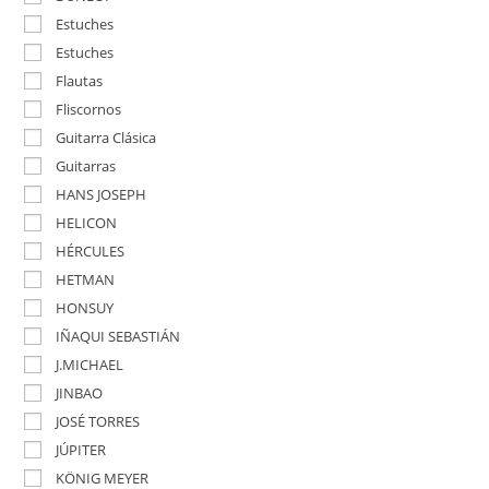
Estuches
Estuches
Flautas
Fliscornos
Guitarra Clásica
Guitarras
HANS JOSEPH
HELICON
HÉRCULES
HETMAN
HONSUY
IÑAQUI SEBASTIÁN
J.MICHAEL
JINBAO
JOSÉ TORRES
JÚPITER
KÖNIG MEYER