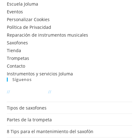
Escuela Joluma
Eventos
Personalizar Cookies
Política de Privacidad
Reparación de instrumentos musicales
Saxofones
Tienda
Trompetas
Contacto
Instrumentos y servicios Joluma
Síguenos
Se
//
Últimas entradas
//
abre
en
Tipos de saxofones
una
Partes de la trompeta
nueva
pestaña
8 Tips para el mantenimiento del saxofón