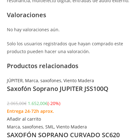
resonancia, multiefecto digital, entradas de audio externo.
Valoraciones
No hay valoraciones aún.
Solo los usuarios registrados que hayan comprado este
producto pueden hacer una valoración.
Productos relacionados
JÚPITER
,
Marca
,
saxofones
,
Viento Madera
Saxofón Soprano JUPITER JSS100Q
2.065,00
€
1.652,00
€
(-20%)
Entrega 24-72h aprox.
Añadir al carrito
Marca
,
saxofones
,
SML
,
Viento Madera
SAXOFÓN SOPRANO CURVADO SC620