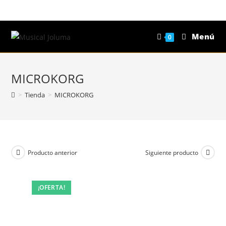
Saltar
al
contenido
Menú
0
MICROKORG
>
Tienda
>
MICROKORG
Producto anterior
Siguiente producto
¡OFERTA!
¡OFERTA!
¡OFERTA!
¡OFERTA!