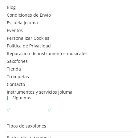
Blog
Condiciones de Envío
Escuela Joluma
Eventos
Personalizar Cookies
Política de Privacidad
Reparación de instrumentos musicales
Saxofones
Tienda
Trompetas
Contacto
Instrumentos y servicios Joluma
Síguenos
Se
//
Últimas entradas
//
abre
en
Tipos de saxofones
una
Partes de la trompeta