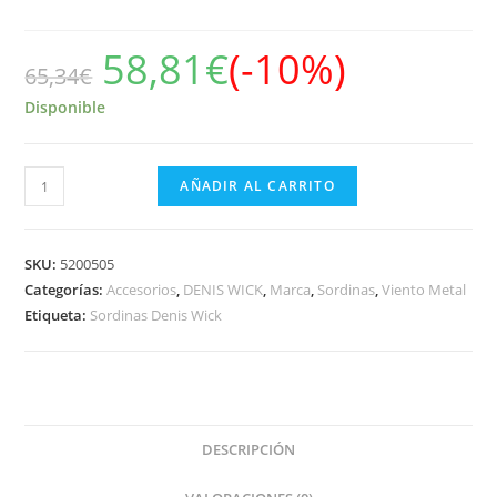
58,81
€
(-10%)
65,34
€
Disponible
Sordina
AÑADIR AL CARRITO
Trombón
Denis
Wick
SKU:
5200505
5505
Categorías:
Accesorios
,
DENIS WICK
,
Marca
,
Sordinas
,
Viento Metal
Etiqueta:
Sordinas Denis Wick
Recta
cantidad
DESCRIPCIÓN