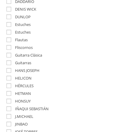
DADDARIO
DENIS WICK
DUNLOP
Estuches
Estuches
Flautas
Fliscornos
Guitarra Clásica
Guitarras
HANS JOSEPH
HELICON
HÉRCULES
HETMAN
HONSUY
IÑAQUI SEBASTIÁN
J.MICHAEL
JINBAO
JOSÉ TORRES