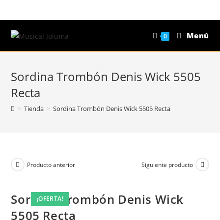
Saltar
al
contenido
Menú
0
Sordina Trombón Denis Wick 5505
Recta
>
Tienda
>
Sordina Trombón Denis Wick 5505 Recta
Producto anterior
Siguiente producto
Sordina Trombón Denis Wick
¡OFERTA!
¡OFERTA!
¡OFERTA!
¡OFERTA!
5505 Recta