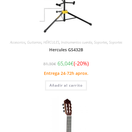
Accesorios
,
Guitarras
,
HÉRCULES
,
Instrumentos cuerda
,
Soportes
,
Soportes
Hercules GS432B
65,04
€
(-20%)
81,30
€
Entrega 24-72h aprox.
Añadir al carrito