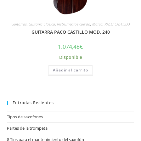
Guitarras
,
Guitarra Clásica
,
Instrumentos cuerda
,
Marca
,
PACO CASTILLO
GUITARRA PACO CASTILLO MOD. 240
1.074,48
€
Disponible
Añadir al carrito
Entradas Recientes
Tipos de saxofones
Partes de la trompeta
8 Tips para el mantenimiento del saxofón