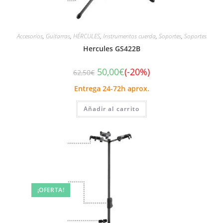
Accesorios
,
Guitarras
,
HÉRCULES
,
Instrumentos cuerda
,
Soportes
,
Soportes
Hercules GS422B
50,00
€
(-20%)
62,50
€
Entrega 24-72h aprox.
Añadir al carrito
¡OFERTA!