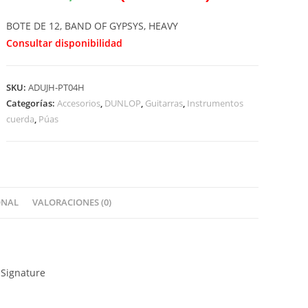
BOTE DE 12, BAND OF GYPSYS, HEAVY
Consultar disponibilidad
SKU:
ADUJH-PT04H
Categorías:
Accesorios
,
DUNLOP
,
Guitarras
,
Instrumentos
cuerda
,
Púas
ONAL
VALORACIONES (0)
Signature