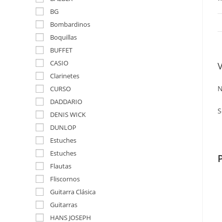
BG
Bombardinos
Boquillas
BUFFET
CASIO
Clarinetes
N
CURSO
DADDARIO
S
DENIS WICK
DUNLOP
Estuches
Estuches
Flautas
Fliscornos
Guitarra Clásica
Guitarras
HANS JOSEPH