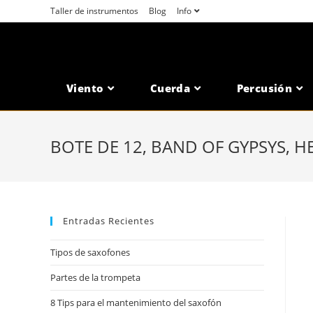
Saltar
Taller de instrumentos
Blog
Info
al
contenido
Viento
Cuerda
Percusión
BOTE DE 12, BAND OF GYPSYS, H
Entradas Recientes
Tipos de saxofones
Partes de la trompeta
8 Tips para el mantenimiento del saxofón