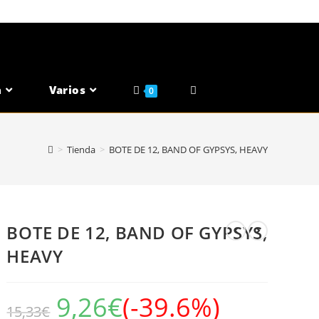
n
Varios
Alternar
0
Búsqueda
>
Tienda
>
BOTE DE 12, BAND OF GYPSYS, HEAVY
De
La
BOTE DE 12, BAND OF GYPSYS,
HEAVY
Web
9,26
€
(-39.6%)
15,33
€