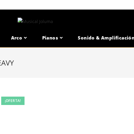
Arco
Pianos
Sonido & Amplificació
EAVY
¡OFERTA!