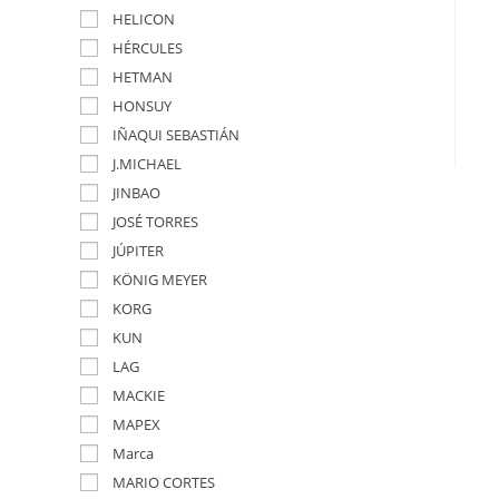
HELICON
HÉRCULES
HETMAN
HONSUY
IÑAQUI SEBASTIÁN
J.MICHAEL
JINBAO
JOSÉ TORRES
JÚPITER
KÖNIG MEYER
KORG
KUN
LAG
MACKIE
MAPEX
Marca
MARIO CORTES