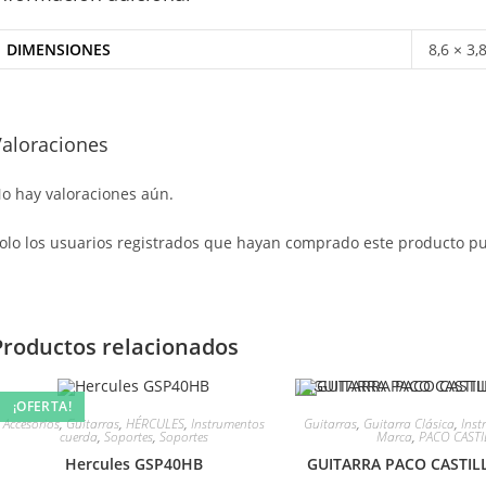
DIMENSIONES
8,6 × 3,
Valoraciones
o hay valoraciones aún.
olo los usuarios registrados que hayan comprado este producto p
Productos relacionados
¡OFERTA!
Accesorios
,
Guitarras
,
HÉRCULES
,
Instrumentos
Guitarras
,
Guitarra Clásica
,
Inst
cuerda
,
Soportes
,
Soportes
Marca
,
PACO CAST
Hercules GSP40HB
GUITARRA PACO CASTIL