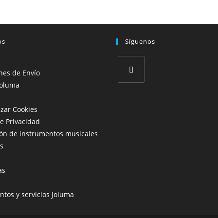
os
Síguenos
nes de Envío
Joluma
Se
abre
izar Cookies
en
de Privacidad
una
ón de instrumentos musicales
nueva
s
pestaña
as
ntos y servicios Joluma