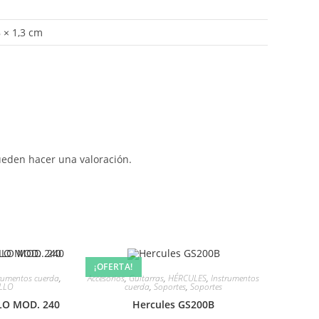
8 × 1,3 cm
ueden hacer una valoración.
¡OFERTA!
rumentos cuerda
,
Accesorios
,
Guitarras
,
HÉRCULES
,
Instrumentos
ILLO
cuerda
,
Soportes
,
Soportes
LO MOD. 240
Hercules GS200B