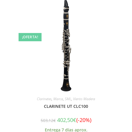
¡OFERTA!
Clarinetes
,
Marca
,
SML
,
Viento Madera
CLARINETE UT CLC100
402,50
€
(-20%)
503,12
€
Entrega 7 días aprox.