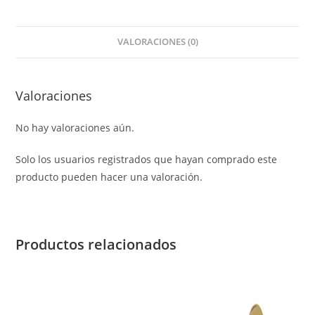
BROWN
SHADOW
VALORACIONES (0)
SERIES-
TRAMONTANE
118
Valoraciones
cantidad
No hay valoraciones aún.
Solo los usuarios registrados que hayan comprado este
producto pueden hacer una valoración.
Productos relacionados