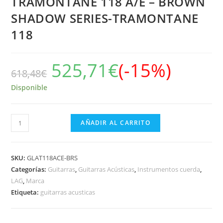
TRAMONTANE 118 A/E – BROWN
SHADOW SERIES-TRAMONTANE
118
525,71
€
(-15%)
618,48
€
Disponible
GUITARRA
AÑADIR AL CARRITO
ACÚSTICA
LÂG
AUDITORIUM
SKU:
GLAT118ACE-BRS
CUTAWAY
Categorías:
Guitarras
,
Guitarras Acústicas
,
Instrumentos cuerda
,
LAG
,
Marca
TRAMONTANE
Etiqueta:
guitarras acusticas
118
A/E
-