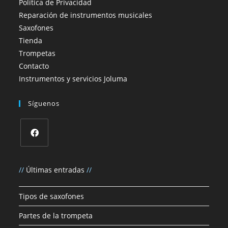
Política de Privacidad
Reparación de instrumentos musicales
Saxofones
Tienda
Trompetas
Contacto
Instrumentos y servicios Joluma
Síguenos
Se
abre
//
Últimas entradas
//
en
una
Tipos de saxofones
nueva
Partes de la trompeta
pestaña