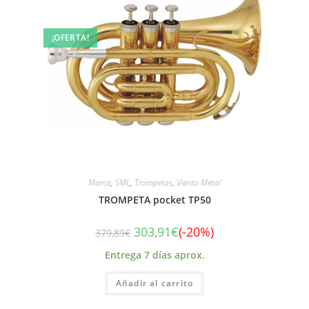
¡OFERTA!
Marca
,
SML
,
Trompetas
,
Viento Metal
TROMPETA pocket TP50
303,91
€
(-20%)
379,89
€
Entrega 7 días aprox.
Añadir al carrito