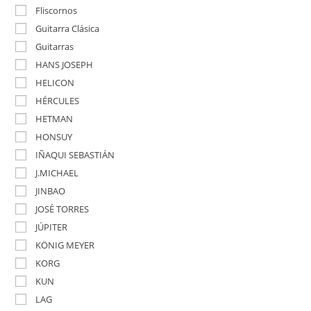
Fliscornos
Guitarra Clásica
Guitarras
HANS JOSEPH
HELICON
HÉRCULES
HETMAN
HONSUY
IÑAQUI SEBASTIÁN
J.MICHAEL
JINBAO
JOSÉ TORRES
JÚPITER
KÖNIG MEYER
KORG
KUN
LAG