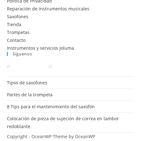
Política de Privacidad
Reparación de instrumentos musicales
Saxofones
Tienda
Trompetas
Contacto
Instrumentos y servicios Joluma
Síguenos
Se
//
Últimas entradas
//
abre
en
Tipos de saxofones
una
Partes de la trompeta
nueva
pestaña
8 Tips para el mantenimiento del saxofón
Colocación de pieza de sujeción de correa en tambor
redoblante.
Copyright - OceanWP Theme by OceanWP