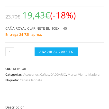
19,43
€
(-18%)
23,70
€
CAÑA ROYAL CLARINETE Bb 10BX – 40
Entrega 24-72h aprox.
CAÑA
AÑADIR AL CARRITO
ROYAL
CLARINETE
Bb
SKU:
RCB1040
10BX
Categorías:
Accesorios
,
Cañas
,
DADDARIO
,
Marca
,
Viento Madera
Etiqueta:
Cañas Clarinete
-
40
cantidad
Descripción