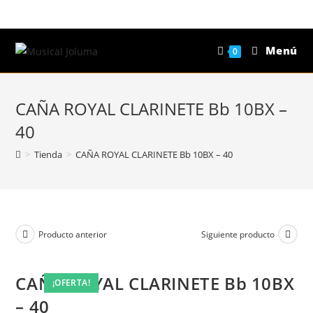
Saltar
al
contenido
Menú
0
CAÑA ROYAL CLARINETE Bb 10BX –
40
>
Tienda
>
CAÑA ROYAL CLARINETE Bb 10BX – 40
Producto anterior
Siguiente producto
CAÑA ROYAL CLARINETE Bb 10BX
¡OFERTA!
¡OFERTA!
¡OFERTA!
¡OFERTA!
– 40