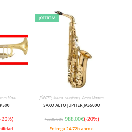
¡OFERTA!
iento Metal
JÚPITER
,
Marca
,
saxofones
,
Viento Madera
P500
SAXO ALTO JUPITER JAS500Q
(-20%)
988,00
€
(-20%)
1.235,00
€
bilidad
Entrega 24-72h aprox.