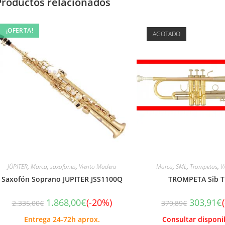
Productos relacionados
¡OFERTA!
AGOTADO
JÚPITER
,
Marca
,
saxofones
,
Viento Madera
Marca
,
SML
,
Trompetas
,
V
Saxofón Soprano JUPITER JSS1100Q
TROMPETA Sib T
1.868,00
€
(-20%)
303,91
€
2.335,00
€
379,89
€
Entrega 24-72h aprox.
Consultar disponi