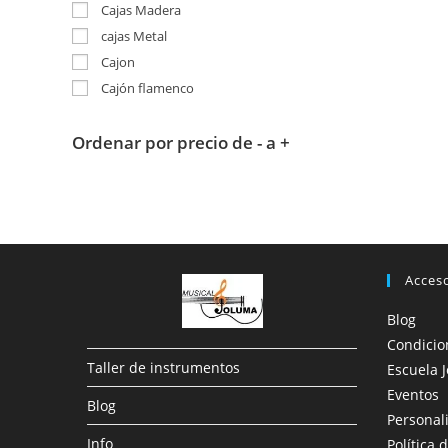
Cajas Madera
cajas Metal
Cajon
Cajón flamenco
Ordenar por precio de - a +
Acces
Blog
Condicio
Taller de instrumentos
Escuela 
Eventos
Blog
Personal
Info
Política 