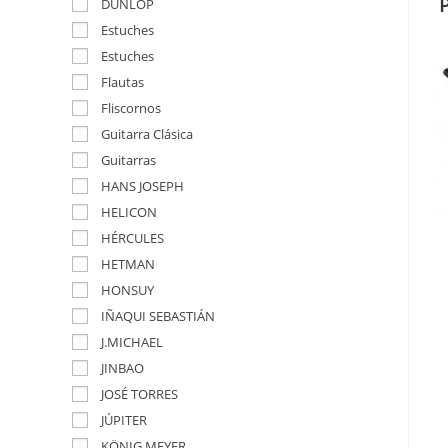
DUNLOP
Estuches
Estuches
Flautas
Fliscornos
Guitarra Clásica
Guitarras
HANS JOSEPH
HELICON
HÉRCULES
HETMAN
HONSUY
IÑAQUI SEBASTIÁN
J.MICHAEL
JINBAO
JOSÉ TORRES
JÚPITER
KÖNIG MEYER