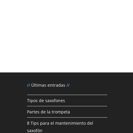
//
Últimas entradas
//
Tipos de saxofones
Partes de la trompeta
8 Tips para el mantenimiento del
saxofón