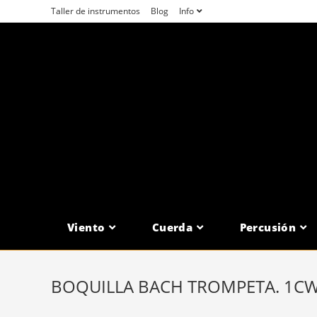
Saltar
Taller de instrumentos
Blog
Info
al
contenido
Viento
Cuerda
Percusión
BOQUILLA BACH TROMPETA. 1C