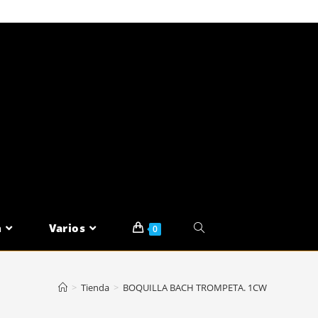
n
Varios
Alternar
0
Búsqueda
>
Tienda
>
BOQUILLA BACH TROMPETA. 1CW
De