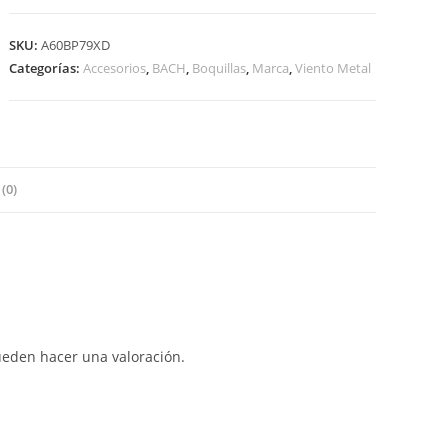
TROMPETA.
1CW
SKU:
A60BP79XD
cantidad
Categorías:
Accesorios
,
BACH
,
Boquillas
,
Marca
,
Viento Metal
(0)
ueden hacer una valoración.