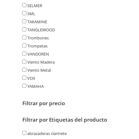
SELMER
SML
TAKAMINE
TANGLEWOOD
Trombones
Trompetas
VANDOREN
Viento Madera
Viento Metal
VOX
YAMAHA
Filtrar por precio
Filtrar por Etiquetas del producto
abrazaderas clarinete