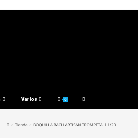
n
Varios
Alternar
0
Búsqueda
>
Tienda
>
BOQUILLA BACH ARTISAN TROMPETA. 1 1/2B
De