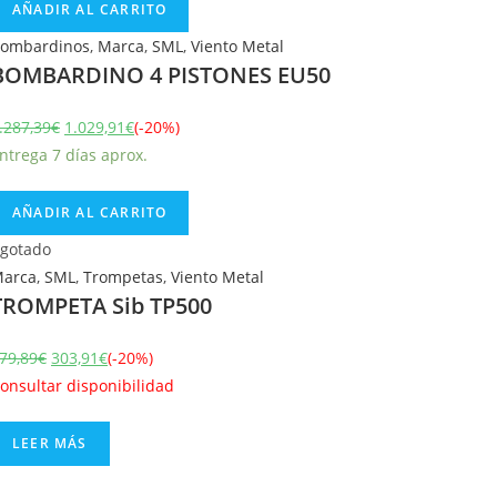
AÑADIR AL CARRITO
ombardinos
,
Marca
,
SML
,
Viento Metal
BOMBARDINO 4 PISTONES EU50
.287,39
€
1.029,91
€
(-20%)
ntrega 7 días aprox.
AÑADIR AL CARRITO
gotado
arca
,
SML
,
Trompetas
,
Viento Metal
TROMPETA Sib TP500
79,89
€
303,91
€
(-20%)
onsultar disponibilidad
LEER MÁS