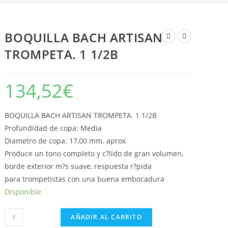
La
BOQUILLA BACH ARTISAN
TROMPETA. 1 1/2B
Web
134,52
€
BOQUILLA BACH ARTISAN TROMPETA. 1 1/2B
Profundidad de copa: Media
Diametro de copa: 17,00 mm. aprox
Produce un tono completo y c?lido de gran volumen,
borde exterior m?s suave, respuesta r?pida
para trompetistas con una buena embocadura
Disponible
BOQUILLA
AÑADIR AL CARRITO
BACH