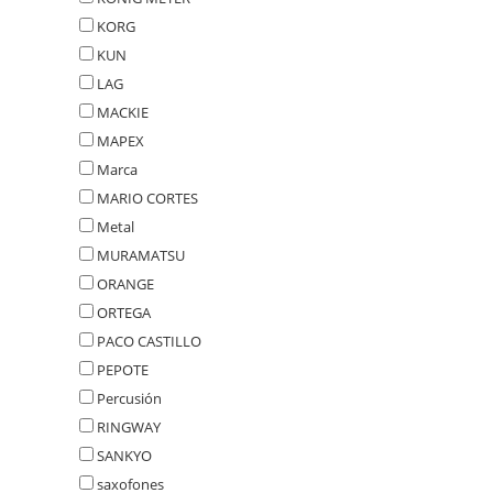
KORG
KUN
LAG
MACKIE
MAPEX
Marca
MARIO CORTES
Metal
MURAMATSU
ORANGE
ORTEGA
PACO CASTILLO
PEPOTE
Percusión
RINGWAY
SANKYO
saxofones