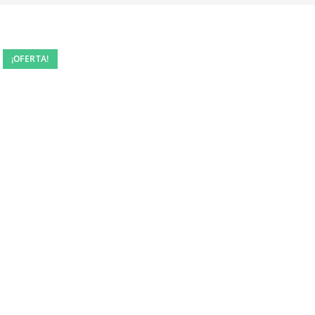
¡OFERTA!
¡OFERTA!