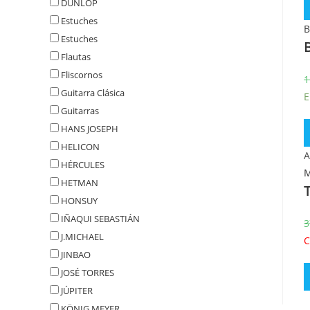
DUNLOP
Estuches
B
Estuches
Flautas
Fliscornos
1
Guitarra Clásica
E
Guitarras
HANS JOSEPH
HELICON
A
HÉRCULES
M
HETMAN
HONSUY
IÑAQUI SEBASTIÁN
3
J.MICHAEL
C
JINBAO
JOSÉ TORRES
JÚPITER
KÖNIG MEYER