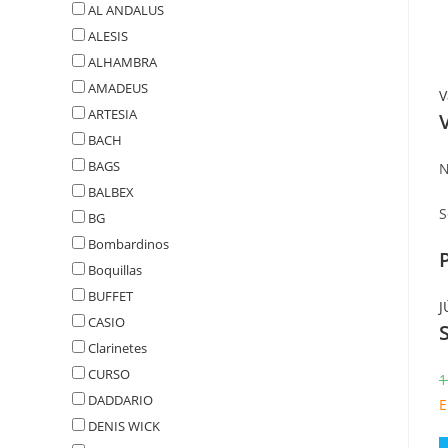
AL ANDALUS
ALESIS
ALHAMBRA
AMADEUS
V
ARTESIA
BACH
BAGS
N
BALBEX
S
BG
Bombardinos
Boquillas
BUFFET
J
CASIO
Clarinetes
CURSO
1
DADDARIO
E
DENIS WICK