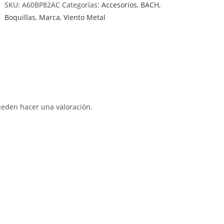
SKU:
A60BP82AC
Categorías:
Accesorios
,
BACH
,
ARTISAN
Boquillas
,
Marca
,
Viento Metal
TROMPETA.
1
1/2B
cantidad
ueden hacer una valoración.