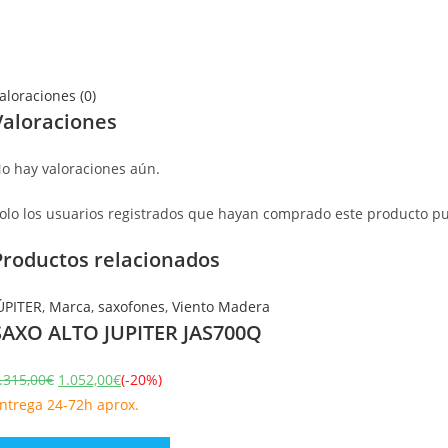
aloraciones (0)
Valoraciones
o hay valoraciones aún.
olo los usuarios registrados que hayan comprado este producto p
Productos relacionados
ÚPITER
,
Marca
,
saxofones
,
Viento Madera
SAXO ALTO JUPITER JAS700Q
.315,00
€
1.052,00
€
(-20%)
ntrega 24-72h aprox.