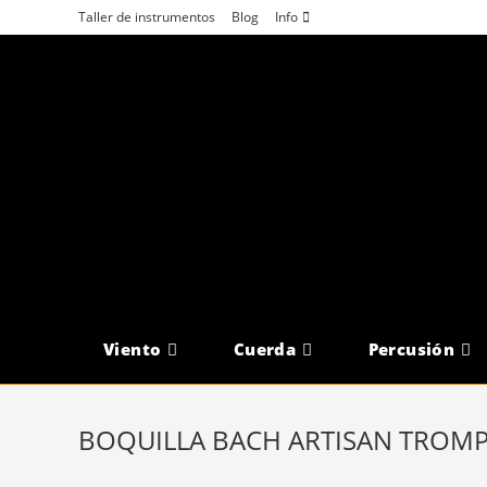
Saltar
Taller de instrumentos
Blog
Info
al
contenido
Viento
Cuerda
Percusión
BOQUILLA BACH ARTISAN TROMPE