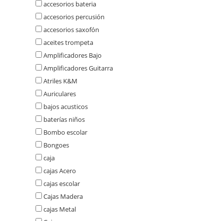
accesorios bateria
accesorios percusión
accesorios saxofón
aceites trompeta
Amplificadores Bajo
Amplificadores Guitarra
Atriles K&M
Auriculares
bajos acusticos
baterías niños
Bombo escolar
Bongoes
caja
cajas Acero
cajas escolar
Cajas Madera
cajas Metal