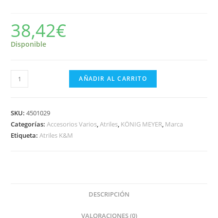
38,42
€
Disponible
Atril
AÑADIR AL CARRITO
Colores
König
&
SKU:
4501029
Meyer
Categorías:
Accesorios Varios
,
Atriles
,
KÖNIG MEYER
,
Marca
Etiqueta:
Atriles K&M
10010
Arco
Iris-
99
cantidad
DESCRIPCIÓN
VALORACIONES (0)