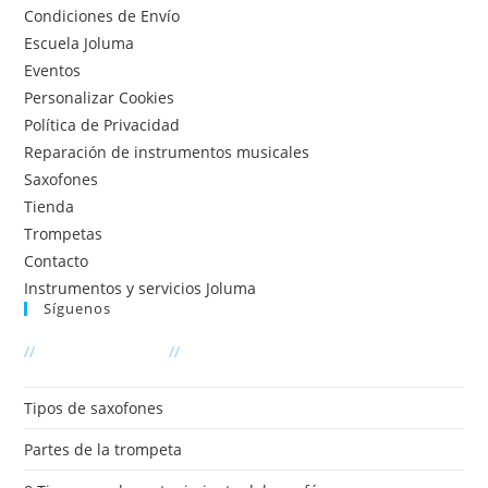
Condiciones de Envío
Escuela Joluma
Eventos
Personalizar Cookies
Política de Privacidad
Reparación de instrumentos musicales
Saxofones
Tienda
Trompetas
Contacto
Instrumentos y servicios Joluma
Síguenos
Se
//
Últimas entradas
//
abre
en
Tipos de saxofones
una
Partes de la trompeta
nueva
pestaña