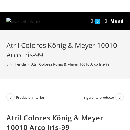
Saltar
al
contenido
Menú
0
Atril Colores König & Meyer 10010
Arco Iris-99
>
Tienda
>
Atril Colores König & Meyer 10010 Arco Iris-99
Producto anterior
Siguiente producto
Atril Colores König & Meyer
10010 Arco Iris-99