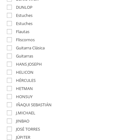
DUNLOP
Estuches
Estuches
Flautas
Fliscornos
Guitarra Clásica
Guitarras
HANS JOSEPH
HELICON
HÉRCULES
HETMAN
HONSUY
IÑAQUI SEBASTIÁN
J.MICHAEL
JINBAO
JOSÉ TORRES
JÚPITER